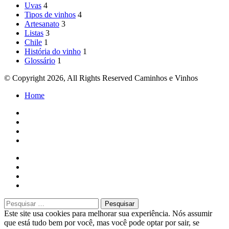
Uvas
4
Tipos de vinhos
4
Artesanato
3
Listas
3
Chile
1
História do vinho
1
Glossário
1
© Copyright 2026, All Rights Reserved Caminhos e Vinhos
Home
Close
Pesquisar
por:
Este site usa cookies para melhorar sua experiência. Nós assumir
que está tudo bem por você, mas você pode optar por sair, se