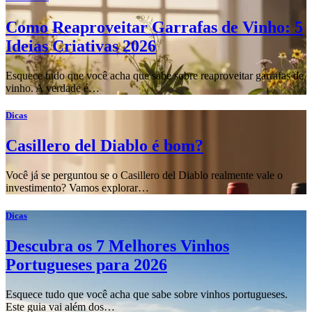
Como Reaproveitar Garrafas de Vinho: 5
Ideias Criativas 2026
Esquece tudo que você acha que sabe sobre reaproveitar garrafas de
vinho. A verdade é…
Dicas
Casillero del Diablo é bom?
Você já se perguntou se o Casillero del Diablo realmente vale o
investimento? Vamos explorar…
Dicas
Descubra os 7 Melhores Vinhos
Portugueses para 2026
Esquece tudo que você acha que sabe sobre vinhos portugueses.
Este guia vai além dos…