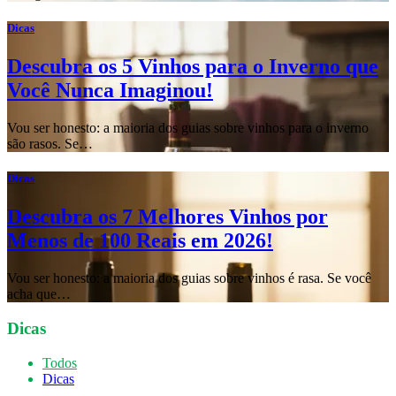
Dicas
Descubra os 5 Vinhos para o Inverno que
Você Nunca Imaginou!
Vou ser honesto: a maioria dos guias sobre vinhos para o inverno
são rasos. Se…
Dicas
Descubra os 7 Melhores Vinhos por
Menos de 100 Reais em 2026!
Vou ser honesto: a maioria dos guias sobre vinhos é rasa. Se você
acha que…
Dicas
Todos
Dicas